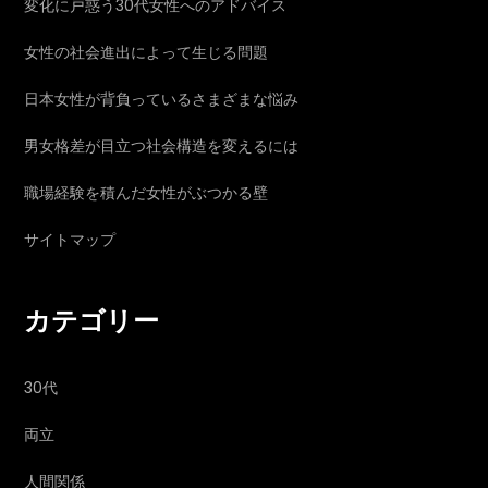
変化に戸惑う30代女性へのアドバイス
女性の社会進出によって生じる問題
日本女性が背負っているさまざまな悩み
男女格差が目立つ社会構造を変えるには
職場経験を積んだ女性がぶつかる壁
サイトマップ
カテゴリー
30代
両立
人間関係