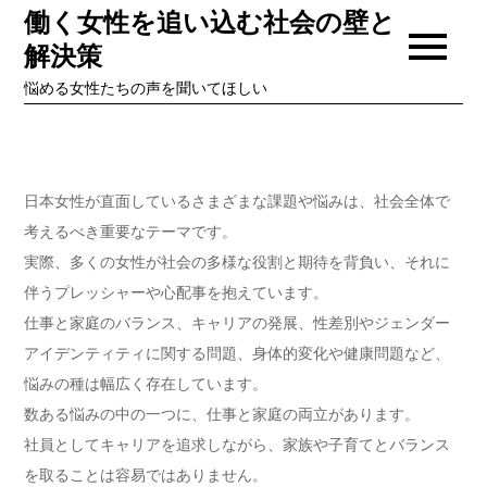
Skip
働く女性を追い込む社会の壁と
to
解決策
content
悩める女性たちの声を聞いてほしい
日本女性が直面しているさまざまな課題や悩みは、社会全体で
考えるべき重要なテーマです。
実際、多くの女性が社会の多様な役割と期待を背負い、それに
伴うプレッシャーや心配事を抱えています。
仕事と家庭のバランス、キャリアの発展、性差別やジェンダー
アイデンティティに関する問題、身体的変化や健康問題など、
悩みの種は幅広く存在しています。
数ある悩みの中の一つに、仕事と家庭の両立があります。
社員としてキャリアを追求しながら、家族や子育てとバランス
を取ることは容易ではありません。